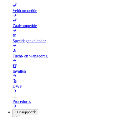
Veldcompetitie
Zaalcompetitie
Speeldagenkalender
Tucht- en wangedrag
Invallen
DWF
Procedures
Clubsupport