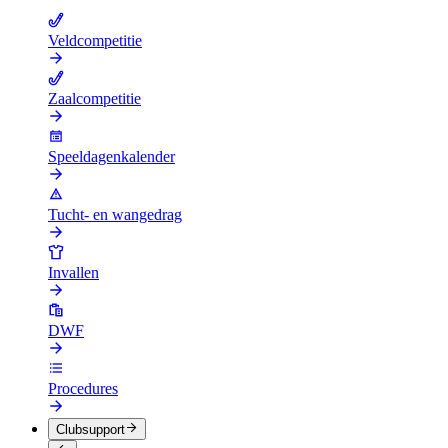
Veldcompetitie
Zaalcompetitie
Speeldagenkalender
Tucht- en wangedrag
Invallen
DWF
Procedures
Clubsupport