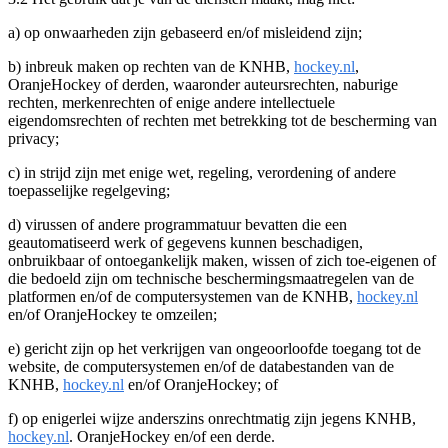
a) op onwaarheden zijn gebaseerd en/of misleidend zijn;
b) inbreuk maken op rechten van de KNHB,
hockey.nl
,
OranjeHockey of derden, waaronder auteursrechten, naburige
rechten, merkenrechten of enige andere intellectuele
eigendomsrechten of rechten met betrekking tot de bescherming van
privacy;
c) in strijd zijn met enige wet, regeling, verordening of andere
toepasselijke regelgeving;
d) virussen of andere programmatuur bevatten die een
geautomatiseerd werk of gegevens kunnen beschadigen,
onbruikbaar of ontoegankelijk maken, wissen of zich toe-eigenen of
die bedoeld zijn om technische beschermingsmaatregelen van de
platformen en/of de computersystemen van de KNHB,
hockey.nl
en/of OranjeHockey te omzeilen;
e) gericht zijn op het verkrijgen van ongeoorloofde toegang tot de
website, de computersystemen en/of de databestanden van de
KNHB,
hockey.nl
en/of OranjeHockey; of
f) op enigerlei wijze anderszins onrechtmatig zijn jegens KNHB,
hockey.nl
. OranjeHockey en/of een derde.