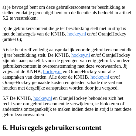
a) je bevoegd bent om deze gebruikerscontent ter beschikking te
stellen en dat je gerechtigd bent om de licentie als bedoeld in artikel
5.2 te verstrekken;
b) de gebruikerscontent die je ter beschikking stelt niet in strijd is
met de huisregels van de KNHB,
hockey.nl
en/of OranjeHockey
(artikel 6);
5.6 Je bent zelf volledig aansprakelijk voor de gebruikerscontent die
jij ter beschikking stelt. De KNHB,
hockey.nl
en/of OranjeHockey
zijn niet aansprakelijk voor de gevolgen van enig gebruik van deze
gebruikerscontent in overeenstemming met deze voorwaarden. Jij
vrijwaart de KNHB,
hockey.nl
en OranjeHockey voor alle
aanspraken van derden. Alle door de KNHB,
hockey.nl
en/of
OranjeHockey gemaakte kosten en geleden schade die verband
houden met dergelijke aanspraken worden door jou vergoed.
5.7 De KNHB,
hockey.nl
en OranjeHockey behouden zich het
recht voor om gebruikerscontent te verwijderen, te blokkeren of
anderszins ontoegankelijk te maken indien deze in strijd is met deze
gebruiksvoorwaarden.
6. Huisregels gebruikerscontent