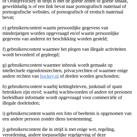
of OranjeHockey in strijd is met de goede zeden of goede smaak,
gewelddadig is of een link bevat naar pornografisch materiaal of
pornografische websites, of pornografisch of erotisch materiaal
bevat;
e) gebruikerscontent waarin persoonlijke gegevens van
minderjarigen worden opgevraagd en/of waarin persoonlijke
gegevens van anderen ter beschikking worden gesteld;
f) gebruikerscontent waarmee het plegen van illegale activiteiten
wordt bevorderd of gepleegd;
g) gebruikerscontent waarmee inbreuk wordt gemaakt op
intellectuele eigendomsrechten, privacyrechten of waarmee enige
andere rechten van
hockey.nl
of derden worden geschonden;
h) gebruikerscontent waarbij kettingbrieven, junkmail of spam
betrokken zijn en/of; waarbij wachtwoorden of andere tot personen
herleidbare informatie wordt opgevraagd voor commerciële of
illegale doeleinden;
i) gebruikerscontent waarin een foto of beeltenis is opgenomen van
een andere persoon zonder diens toestemming;
j) gebruikerscontent die in strijd is met enige wet, regeling,
verordening, andere toepasselijke regelgeving of deze