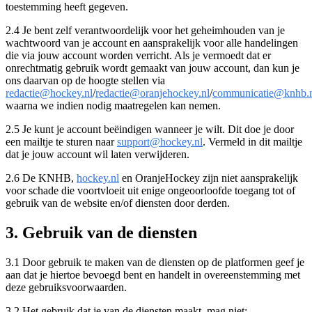
toestemming heeft gegeven.
2.4 Je bent zelf verantwoordelijk voor het geheimhouden van je
wachtwoord van je account en aansprakelijk voor alle handelingen
die via jouw account worden verricht. Als je vermoedt dat er
onrechtmatig gebruik wordt gemaakt van jouw account, dan kun je
ons daarvan op de hoogte stellen via
redactie@hockey.nl
/
redactie@oranjehockey.nl
/
communicatie@knhb.
waarna we indien nodig maatregelen kan nemen.
2.5 Je kunt je account beëindigen wanneer je wilt. Dit doe je door
een mailtje te sturen naar
support@hockey.nl
. Vermeld in dit mailtje
dat je jouw account wil laten verwijderen.
2.6 De KNHB,
hockey.nl
en OranjeHockey zijn niet aansprakelijk
voor schade die voortvloeit uit enige ongeoorloofde toegang tot of
gebruik van de website en/of diensten door derden.
3. Gebruik van de diensten
3.1 Door gebruik te maken van de diensten op de platformen geef je
aan dat je hiertoe bevoegd bent en handelt in overeenstemming met
deze gebruiksvoorwaarden.
3.2 Het gebruik dat je van de diensten maakt, mag niet: