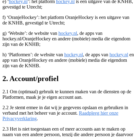
e) ‘
hockey.nl
’: het platform
hockey.nl
is een uitgave van de KNHB,
gevestigd te Utrecht;
f) ‘OranjeHockey’: het platform OranjeHockey is een uitgave van
de KNHB, gevestigd te Utrecht;
g) ‘Website’: de website van
hockey.nl
, de apps van
hockey.nl/OranjeHockey en andere (mobiele) media die eigendom
zijn van de KNHB;
h) ‘Platformen’: de website van
hockey.nl
, de apps van
hockey.nl
en
app van OranjeHockey en andere (mobiele) media die eigendom
zijn van de KNHB.
2. Account/profiel
2.1 Om (optimaal) gebruik te kunnen maken van de diensten op de
Platformen, maak je je eigen account aan.
2.2 Je stemt ermee in dat wij je gegevens opslaan en gebruiken in
verband met het beheer van je account.
Raadpleeg hier onze
Privacyverklaring
.
2.3 Het is niet toegestaan een of meer accounts aan te maken op
naam van een andere persoon, tenzij die andere persoon je daarvoor