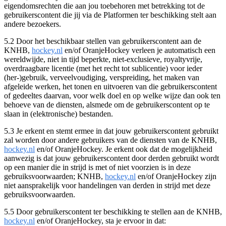
eigendomsrechten die aan jou toebehoren met betrekking tot de
gebruikerscontent die jij via de Platformen ter beschikking stelt aan
andere bezoekers.
5.2 Door het beschikbaar stellen van gebruikerscontent aan de
KNHB,
hockey.nl
en/of OranjeHockey verleen je automatisch een
wereldwijde, niet in tijd beperkte, niet-exclusieve, royaltyvrije,
overdraagbare licentie (met het recht tot sublicentie) voor ieder
(her-)gebruik, verveelvoudiging, verspreiding, het maken van
afgeleide werken, het tonen en uitvoeren van die gebruikerscontent
of gedeeltes daarvan, voor welk doel en op welke wijze dan ook ten
behoeve van de diensten, alsmede om de gebruikerscontent op te
slaan in (elektronische) bestanden.
5.3 Je erkent en stemt ermee in dat jouw gebruikerscontent gebruikt
zal worden door andere gebruikers van de diensten van de KNHB,
hockey.nl
en/of OranjeHockey. Je erkent ook dat de mogelijkheid
aanwezig is dat jouw gebruikerscontent door derden gebruikt wordt
op een manier die in strijd is met of niet voorzien is in deze
gebruiksvoorwaarden; KNHB,
hockey.nl
en/of OranjeHockey zijn
niet aansprakelijk voor handelingen van derden in strijd met deze
gebruiksvoorwaarden.
5.5 Door gebruikerscontent ter beschikking te stellen aan de KNHB,
hockey.nl
en/of OranjeHockey, sta je ervoor in dat: