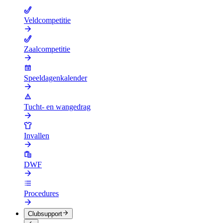
Veldcompetitie
Zaalcompetitie
Speeldagenkalender
Tucht- en wangedrag
Invallen
DWF
Procedures
Clubsupport