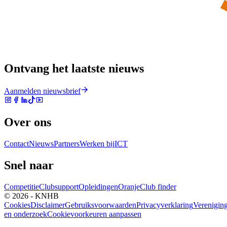
Ontvang het laatste nieuws
Aanmelden nieuwsbrief
Over ons
Contact
Nieuws
Partners
Werken bij
ICT
Snel naar
Competitie
Clubsupport
Opleidingen
Oranje
Club finder
© 2026 - KNHB
Cookies
Disclaimer
Gebruiksvoorwaarden
Privacyverklaring
Verenigin
en onderzoek
Cookievoorkeuren aanpassen