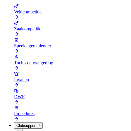
Veldcompetitie
Zaalcompetitie
Speeldagenkalender
Tucht- en wangedrag
Invallen
DWF
Procedures
Clubsupport