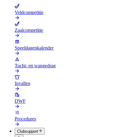
Veldcompetitie
Zaalcompetitie
Speeldagenkalender
Tucht- en wangedrag
Invallen
DWF
Procedures
Clubsupport