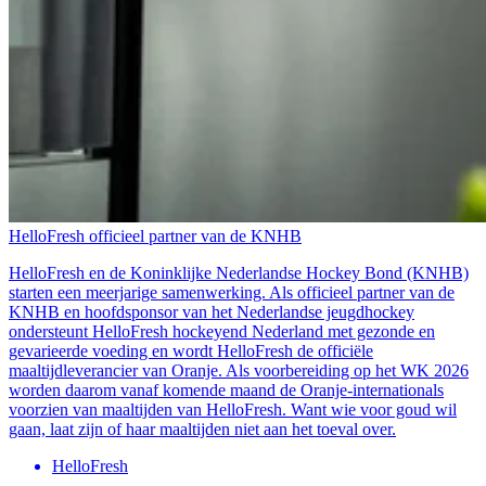
HelloFresh officieel partner van de KNHB
HelloFresh en de Koninklijke Nederlandse Hockey Bond (KNHB)
starten een meerjarige samenwerking. Als officieel partner van de
KNHB en hoofdsponsor van het Nederlandse jeugdhockey
ondersteunt HelloFresh hockeyend Nederland met gezonde en
gevarieerde voeding en wordt HelloFresh de officiële
maaltijdleverancier van Oranje. Als voorbereiding op het WK 2026
worden daarom vanaf komende maand de Oranje-internationals
voorzien van maaltijden van HelloFresh. Want wie voor goud wil
gaan, laat zijn of haar maaltijden niet aan het toeval over.
HelloFresh