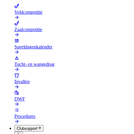
Veldcompetitie
Zaalcompetitie
Speeldagenkalender
Tucht- en wangedrag
Invallen
DWF
Procedures
Clubsupport