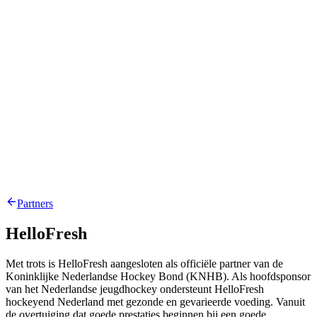
Partners
HelloFresh
Met trots is HelloFresh aangesloten als officiële partner van de
Koninklijke Nederlandse Hockey Bond (KNHB). Als hoofdsponsor
van het Nederlandse jeugdhockey ondersteunt HelloFresh
hockeyend Nederland met gezonde en gevarieerde voeding. Vanuit
de overtuiging dat goede prestaties beginnen bij een goede