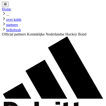
Home
...
over knhb
partners
hellofresh
Official partners Koninklijke Nederlandse Hockey Bond