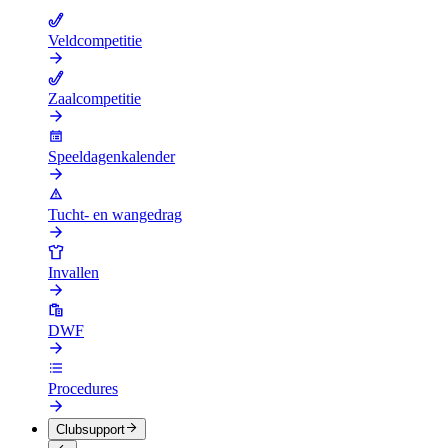
Veldcompetitie
Zaalcompetitie
Speeldagenkalender
Tucht- en wangedrag
Invallen
DWF
Procedures
Clubsupport