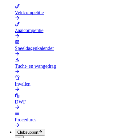
Veldcompetitie
Zaalcompetitie
Speeldagenkalender
Tucht- en wangedrag
Invallen
DWF
Procedures
Clubsupport