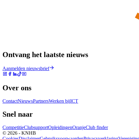
Ontvang het laatste nieuws
Aanmelden nieuwsbrief
Over ons
Contact
Nieuws
Partners
Werken bij
ICT
Snel naar
Competitie
Clubsupport
Opleidingen
Oranje
Club finder
© 2026 - KNHB
Cookies
Disclaimer
Gebruiksvoorwaarden
Privacyverklaring
Verenigin