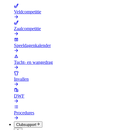
Veldcompetitie
Zaalcompetitie
Speeldagenkalender
Tucht- en wangedrag
Invallen
DWF
Procedures
Clubsupport