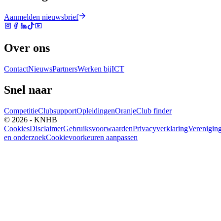
Aanmelden nieuwsbrief
Over ons
Contact
Nieuws
Partners
Werken bij
ICT
Snel naar
Competitie
Clubsupport
Opleidingen
Oranje
Club finder
© 2026 - KNHB
Cookies
Disclaimer
Gebruiksvoorwaarden
Privacyverklaring
Verenigin
en onderzoek
Cookievoorkeuren aanpassen