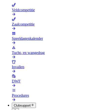
Veldcompetitie
Zaalcompetitie
Speeldagenkalender
Tucht- en wangedrag
Invallen
DWF
Procedures
Clubsupport