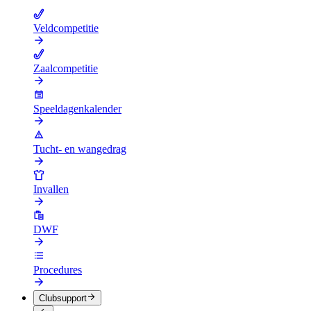
Veldcompetitie
Zaalcompetitie
Speeldagenkalender
Tucht- en wangedrag
Invallen
DWF
Procedures
Clubsupport