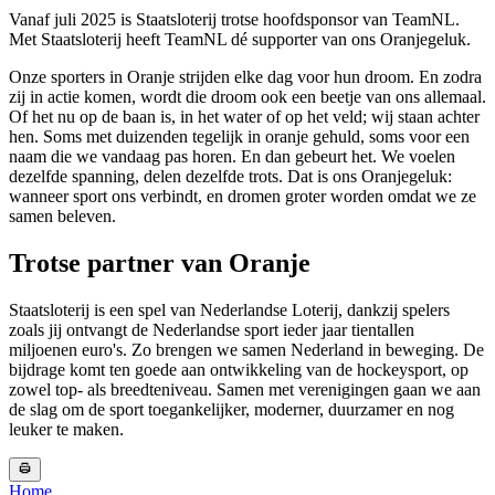
Vanaf juli 2025 is Staatsloterij trotse hoofdsponsor van TeamNL.
Met Staatsloterij heeft TeamNL dé supporter van ons Oranjegeluk.
Onze sporters in Oranje strijden elke dag voor hun droom. En zodra
zij in actie komen, wordt die droom ook een beetje van ons allemaal.
Of het nu op de baan is, in het water of op het veld; wij staan achter
hen. Soms met duizenden tegelijk in oranje gehuld, soms voor een
naam die we vandaag pas horen. En dan gebeurt het. We voelen
dezelfde spanning, delen dezelfde trots. Dat is ons Oranjegeluk:
wanneer sport ons verbindt, en dromen groter worden omdat we ze
samen beleven.
Trotse partner van Oranje
Staatsloterij is een spel van Nederlandse Loterij, dankzij spelers
zoals jij ontvangt de Nederlandse sport ieder jaar tientallen
miljoenen euro's. Zo brengen we samen Nederland in beweging. De
bijdrage komt ten goede aan ontwikkeling van de hockeysport, op
zowel top- als breedteniveau. Samen met verenigingen gaan we aan
de slag om de sport toegankelijker, moderner, duurzamer en nog
leuker te maken.
Home