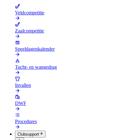
Veldcompetitie
Zaalcompetitie
Speeldagenkalender
Tucht- en wangedrag
Invallen
DWF
Procedures
Clubsupport