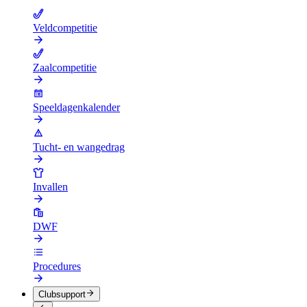
Veldcompetitie
Zaalcompetitie
Speeldagenkalender
Tucht- en wangedrag
Invallen
DWF
Procedures
Clubsupport