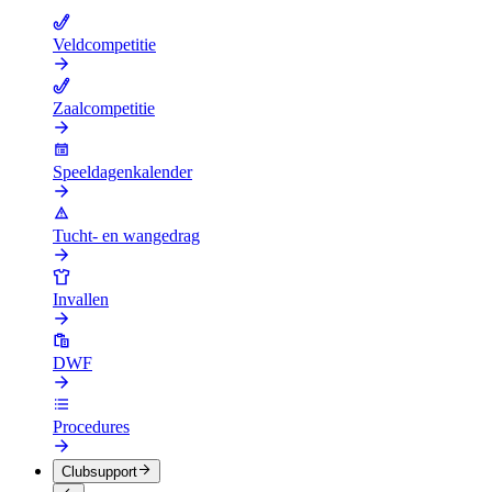
Veldcompetitie
Zaalcompetitie
Speeldagenkalender
Tucht- en wangedrag
Invallen
DWF
Procedures
Clubsupport