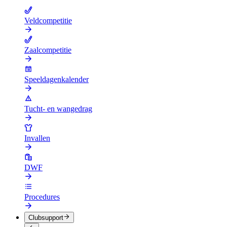
Veldcompetitie
Zaalcompetitie
Speeldagenkalender
Tucht- en wangedrag
Invallen
DWF
Procedures
Clubsupport