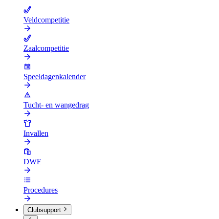
Veldcompetitie
Zaalcompetitie
Speeldagenkalender
Tucht- en wangedrag
Invallen
DWF
Procedures
Clubsupport