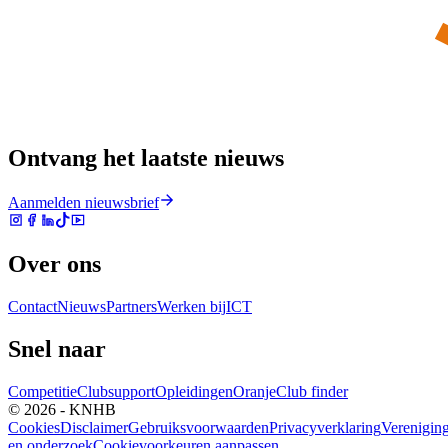
Ontvang het laatste nieuws
Aanmelden nieuwsbrief
Over ons
Contact
Nieuws
Partners
Werken bij
ICT
Snel naar
Competitie
Clubsupport
Opleidingen
Oranje
Club finder
© 2026 - KNHB
Cookies
Disclaimer
Gebruiksvoorwaarden
Privacyverklaring
Verenigin
en onderzoek
Cookievoorkeuren aanpassen