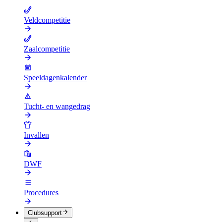
Veldcompetitie
Zaalcompetitie
Speeldagenkalender
Tucht- en wangedrag
Invallen
DWF
Procedures
Clubsupport