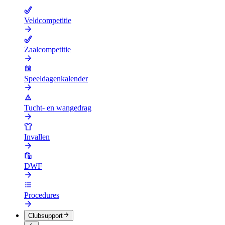
Veldcompetitie
Zaalcompetitie
Speeldagenkalender
Tucht- en wangedrag
Invallen
DWF
Procedures
Clubsupport