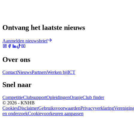
Ontvang het laatste nieuws
Aanmelden nieuwsbrief
Over ons
Contact
Nieuws
Partners
Werken bij
ICT
Snel naar
Competitie
Clubsupport
Opleidingen
Oranje
Club finder
© 2026 - KNHB
Cookies
Disclaimer
Gebruiksvoorwaarden
Privacyverklaring
Verenigin
en onderzoek
Cookievoorkeuren aanpassen