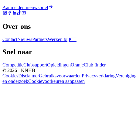
Aanmelden nieuwsbrief
Over ons
Contact
Nieuws
Partners
Werken bij
ICT
Snel naar
Competitie
Clubsupport
Opleidingen
Oranje
Club finder
© 2026 - KNHB
Cookies
Disclaimer
Gebruiksvoorwaarden
Privacyverklaring
Verenigin
en onderzoek
Cookievoorkeuren aanpassen