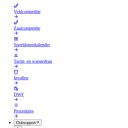
Veldcompetitie
Zaalcompetitie
Speeldagenkalender
Tucht- en wangedrag
Invallen
DWF
Procedures
Clubsupport