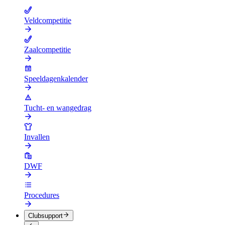
Veldcompetitie
Zaalcompetitie
Speeldagenkalender
Tucht- en wangedrag
Invallen
DWF
Procedures
Clubsupport