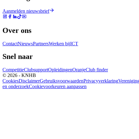
Aanmelden nieuwsbrief
Over ons
Contact
Nieuws
Partners
Werken bij
ICT
Snel naar
Competitie
Clubsupport
Opleidingen
Oranje
Club finder
© 2026 - KNHB
Cookies
Disclaimer
Gebruiksvoorwaarden
Privacyverklaring
Verenigin
en onderzoek
Cookievoorkeuren aanpassen