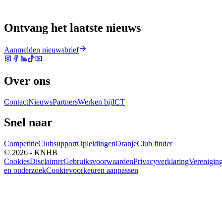
Ontvang het laatste nieuws
Aanmelden nieuwsbrief
Over ons
Contact
Nieuws
Partners
Werken bij
ICT
Snel naar
Competitie
Clubsupport
Opleidingen
Oranje
Club finder
© 2026 - KNHB
Cookies
Disclaimer
Gebruiksvoorwaarden
Privacyverklaring
Verenigin
en onderzoek
Cookievoorkeuren aanpassen