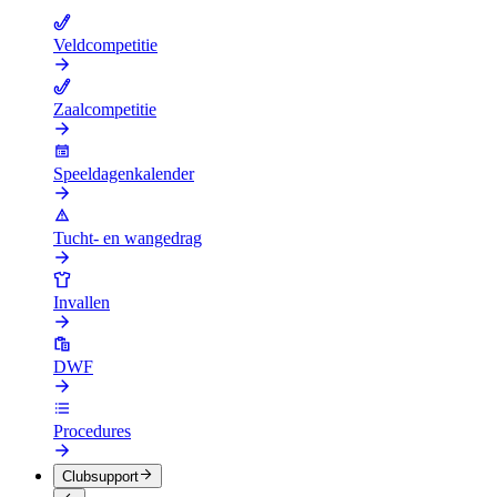
Veldcompetitie
Zaalcompetitie
Speeldagenkalender
Tucht- en wangedrag
Invallen
DWF
Procedures
Clubsupport