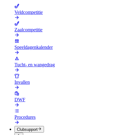
Veldcompetitie
Zaalcompetitie
Speeldagenkalender
Tucht- en wangedrag
Invallen
DWF
Procedures
Clubsupport