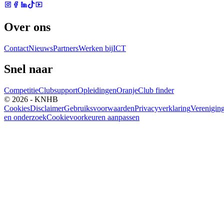
Over ons
Contact
Nieuws
Partners
Werken bij
ICT
Snel naar
Competitie
Clubsupport
Opleidingen
Oranje
Club finder
© 2026 - KNHB
Cookies
Disclaimer
Gebruiksvoorwaarden
Privacyverklaring
Verenigin
en onderzoek
Cookievoorkeuren aanpassen