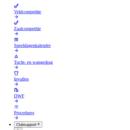
Veldcompetitie
Zaalcompetitie
Speeldagenkalender
Tucht- en wangedrag
Invallen
DWF
Procedures
Clubsupport