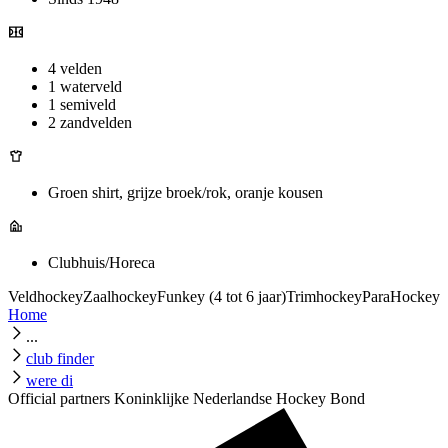
4 velden
1 waterveld
1 semiveld
2 zandvelden
Groen shirt, grijze broek/rok, oranje kousen
Clubhuis/Horeca
Veldhockey
Zaalhockey
Funkey (4 tot 6 jaar)
Trimhockey
ParaHockey
Home
...
club finder
were di
Official partners Koninklijke Nederlandse Hockey Bond