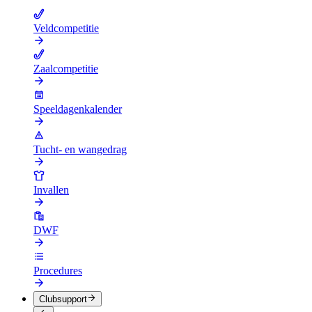
Veldcompetitie
Zaalcompetitie
Speeldagenkalender
Tucht- en wangedrag
Invallen
DWF
Procedures
Clubsupport