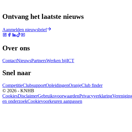
Ontvang het laatste nieuws
Aanmelden nieuwsbrief
Over ons
Contact
Nieuws
Partners
Werken bij
ICT
Snel naar
Competitie
Clubsupport
Opleidingen
Oranje
Club finder
© 2026 - KNHB
Cookies
Disclaimer
Gebruiksvoorwaarden
Privacyverklaring
Verenigin
en onderzoek
Cookievoorkeuren aanpassen