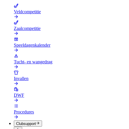
Veldcompetitie
Zaalcompetitie
Speeldagenkalender
Tucht- en wangedrag
Invallen
DWF
Procedures
Clubsupport