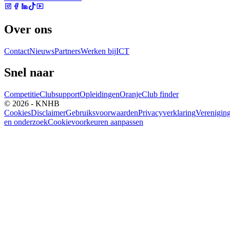
Over ons
Contact
Nieuws
Partners
Werken bij
ICT
Snel naar
Competitie
Clubsupport
Opleidingen
Oranje
Club finder
© 2026 - KNHB
Cookies
Disclaimer
Gebruiksvoorwaarden
Privacyverklaring
Verenigin
en onderzoek
Cookievoorkeuren aanpassen