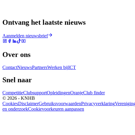
Ontvang het laatste nieuws
Aanmelden nieuwsbrief
Over ons
Contact
Nieuws
Partners
Werken bij
ICT
Snel naar
Competitie
Clubsupport
Opleidingen
Oranje
Club finder
© 2026 - KNHB
Cookies
Disclaimer
Gebruiksvoorwaarden
Privacyverklaring
Verenigin
en onderzoek
Cookievoorkeuren aanpassen