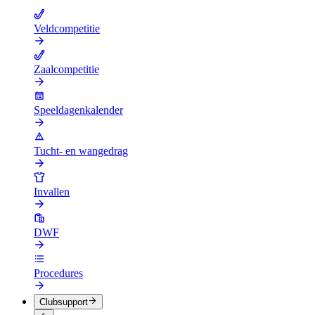
Veldcompetitie
Zaalcompetitie
Speeldagenkalender
Tucht- en wangedrag
Invallen
DWF
Procedures
Clubsupport