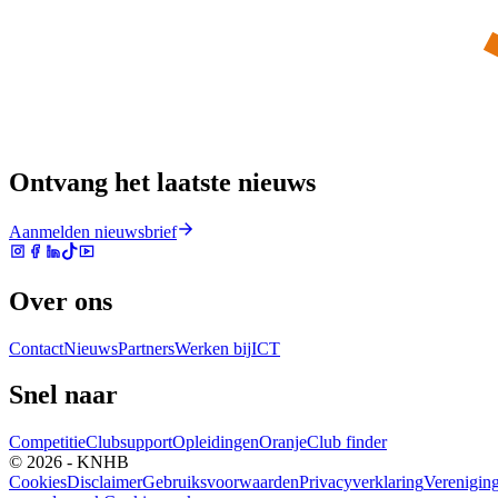
Ontvang het laatste nieuws
Aanmelden nieuwsbrief
Over ons
Contact
Nieuws
Partners
Werken bij
ICT
Snel naar
Competitie
Clubsupport
Opleidingen
Oranje
Club finder
© 2026 - KNHB
Cookies
Disclaimer
Gebruiksvoorwaarden
Privacyverklaring
Verenigin