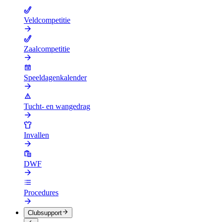
Veldcompetitie
Zaalcompetitie
Speeldagenkalender
Tucht- en wangedrag
Invallen
DWF
Procedures
Clubsupport