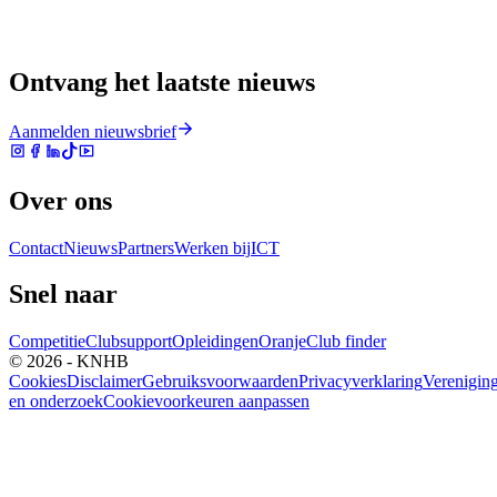
Ontvang het laatste nieuws
Aanmelden nieuwsbrief
Over ons
Contact
Nieuws
Partners
Werken bij
ICT
Snel naar
Competitie
Clubsupport
Opleidingen
Oranje
Club finder
© 2026 - KNHB
Cookies
Disclaimer
Gebruiksvoorwaarden
Privacyverklaring
Verenigin
en onderzoek
Cookievoorkeuren aanpassen