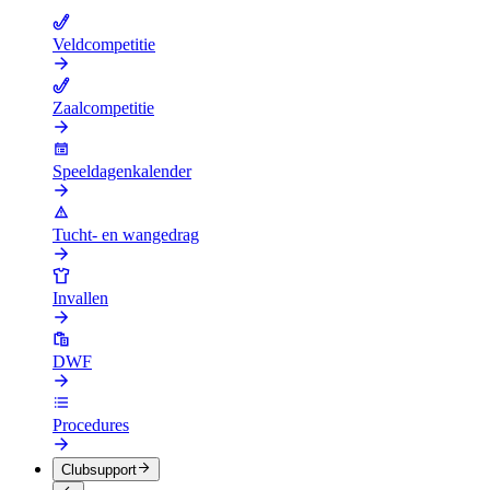
Veldcompetitie
Zaalcompetitie
Speeldagenkalender
Tucht- en wangedrag
Invallen
DWF
Procedures
Clubsupport