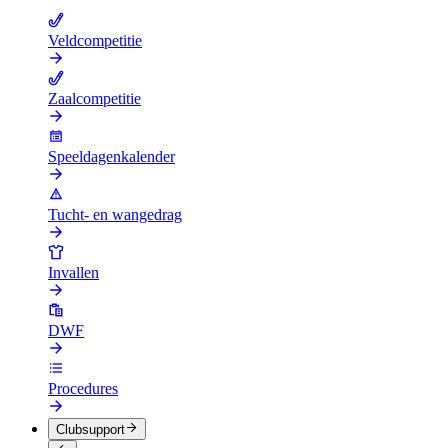
Veldcompetitie
Zaalcompetitie
Speeldagenkalender
Tucht- en wangedrag
Invallen
DWF
Procedures
Clubsupport