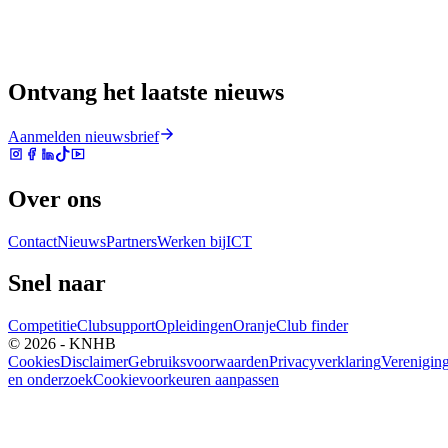
Ontvang het laatste nieuws
Aanmelden nieuwsbrief
Over ons
Contact
Nieuws
Partners
Werken bij
ICT
Snel naar
Competitie
Clubsupport
Opleidingen
Oranje
Club finder
© 2026 - KNHB
Cookies
Disclaimer
Gebruiksvoorwaarden
Privacyverklaring
Verenigin
en onderzoek
Cookievoorkeuren aanpassen