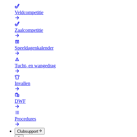
Veldcompetitie
Zaalcompetitie
Speeldagenkalender
Tucht- en wangedrag
Invallen
DWF
Procedures
Clubsupport