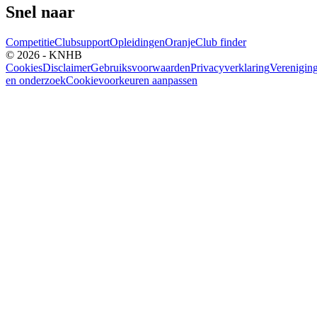
Snel naar
Competitie
Clubsupport
Opleidingen
Oranje
Club finder
© 2026 - KNHB
Cookies
Disclaimer
Gebruiksvoorwaarden
Privacyverklaring
Verenigin
en onderzoek
Cookievoorkeuren aanpassen