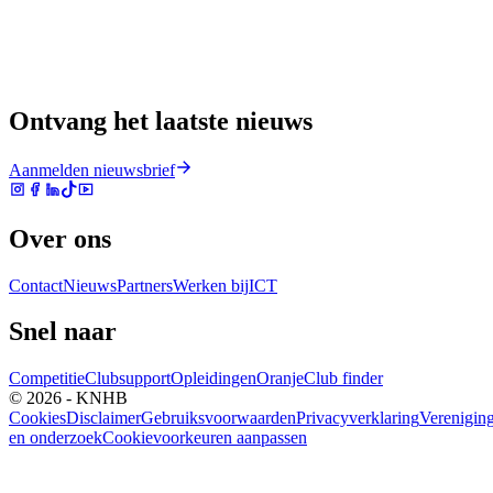
Ontvang het laatste nieuws
Aanmelden nieuwsbrief
Over ons
Contact
Nieuws
Partners
Werken bij
ICT
Snel naar
Competitie
Clubsupport
Opleidingen
Oranje
Club finder
© 2026 - KNHB
Cookies
Disclaimer
Gebruiksvoorwaarden
Privacyverklaring
Verenigin
en onderzoek
Cookievoorkeuren aanpassen