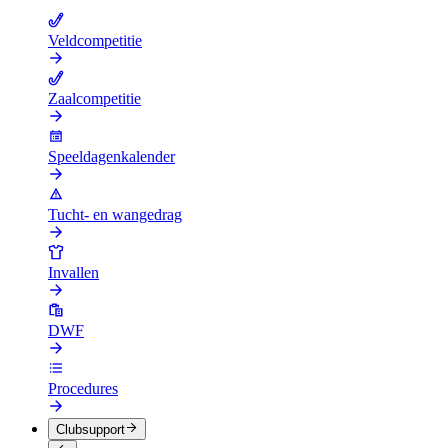
Veldcompetitie
Zaalcompetitie
Speeldagenkalender
Tucht- en wangedrag
Invallen
DWF
Procedures
Clubsupport