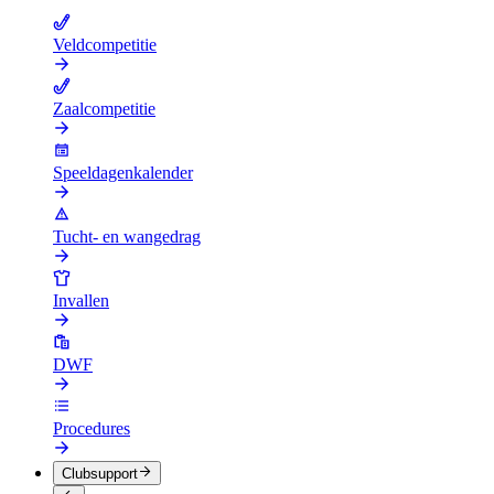
Veldcompetitie
Zaalcompetitie
Speeldagenkalender
Tucht- en wangedrag
Invallen
DWF
Procedures
Clubsupport