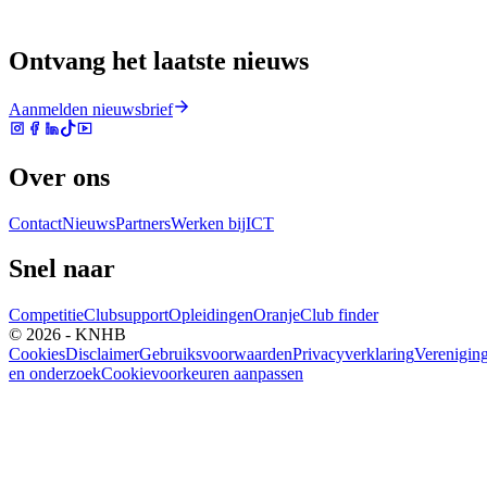
Ontvang het laatste nieuws
Aanmelden nieuwsbrief
Over ons
Contact
Nieuws
Partners
Werken bij
ICT
Snel naar
Competitie
Clubsupport
Opleidingen
Oranje
Club finder
© 2026 - KNHB
Cookies
Disclaimer
Gebruiksvoorwaarden
Privacyverklaring
Verenigin
en onderzoek
Cookievoorkeuren aanpassen