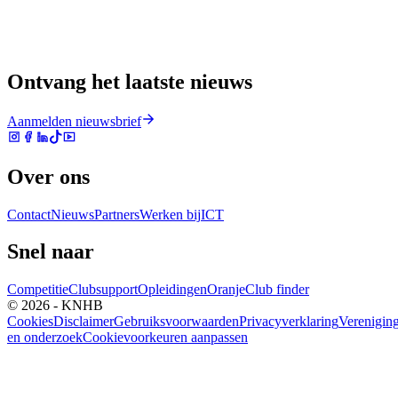
Ontvang het laatste nieuws
Aanmelden nieuwsbrief
Over ons
Contact
Nieuws
Partners
Werken bij
ICT
Snel naar
Competitie
Clubsupport
Opleidingen
Oranje
Club finder
© 2026 - KNHB
Cookies
Disclaimer
Gebruiksvoorwaarden
Privacyverklaring
Verenigin
en onderzoek
Cookievoorkeuren aanpassen