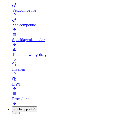
Veldcompetitie
Zaalcompetitie
Speeldagenkalender
Tucht- en wangedrag
Invallen
DWF
Procedures
Clubsupport