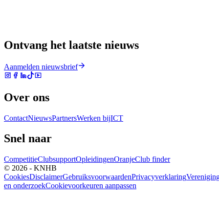
Ontvang het laatste nieuws
Aanmelden nieuwsbrief
Over ons
Contact
Nieuws
Partners
Werken bij
ICT
Snel naar
Competitie
Clubsupport
Opleidingen
Oranje
Club finder
© 2026 - KNHB
Cookies
Disclaimer
Gebruiksvoorwaarden
Privacyverklaring
Verenigin
en onderzoek
Cookievoorkeuren aanpassen