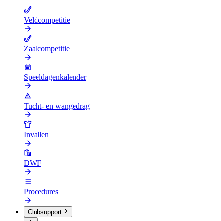
Veldcompetitie
Zaalcompetitie
Speeldagenkalender
Tucht- en wangedrag
Invallen
DWF
Procedures
Clubsupport