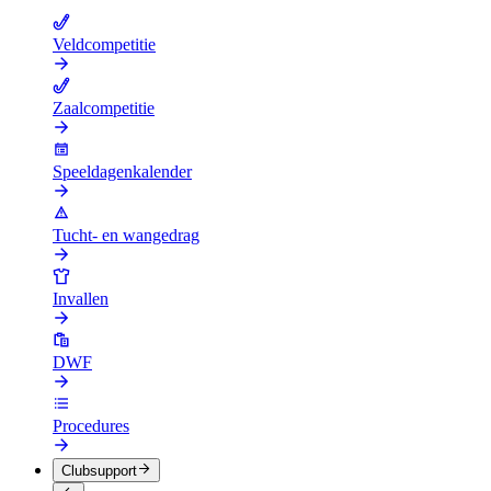
Veldcompetitie
Zaalcompetitie
Speeldagenkalender
Tucht- en wangedrag
Invallen
DWF
Procedures
Clubsupport