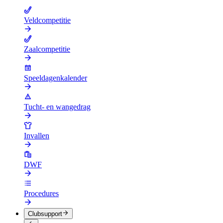
Veldcompetitie
Zaalcompetitie
Speeldagenkalender
Tucht- en wangedrag
Invallen
DWF
Procedures
Clubsupport