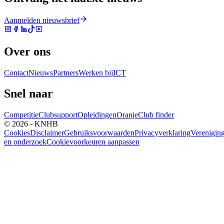
Aanmelden nieuwsbrief
Over ons
Contact
Nieuws
Partners
Werken bij
ICT
Snel naar
Competitie
Clubsupport
Opleidingen
Oranje
Club finder
© 2026 - KNHB
Cookies
Disclaimer
Gebruiksvoorwaarden
Privacyverklaring
Verenigin
en onderzoek
Cookievoorkeuren aanpassen