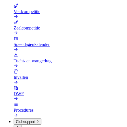
Veldcompetitie
Zaalcompetitie
Speeldagenkalender
Tucht- en wangedrag
Invallen
DWF
Procedures
Clubsupport