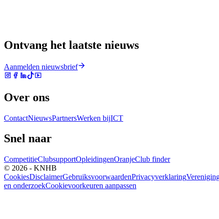
Ontvang het laatste nieuws
Aanmelden nieuwsbrief
Over ons
Contact
Nieuws
Partners
Werken bij
ICT
Snel naar
Competitie
Clubsupport
Opleidingen
Oranje
Club finder
© 2026 - KNHB
Cookies
Disclaimer
Gebruiksvoorwaarden
Privacyverklaring
Verenigin
en onderzoek
Cookievoorkeuren aanpassen