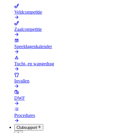
Veldcompetitie
Zaalcompetitie
Speeldagenkalender
Tucht- en wangedrag
Invallen
DWF
Procedures
Clubsupport