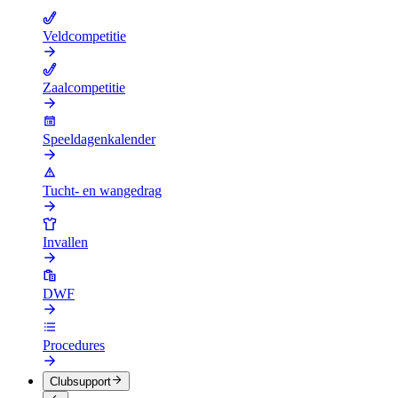
Veldcompetitie
Zaalcompetitie
Speeldagenkalender
Tucht- en wangedrag
Invallen
DWF
Procedures
Clubsupport