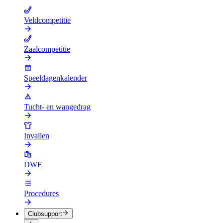
Veldcompetitie
Zaalcompetitie
Speeldagenkalender
Tucht- en wangedrag
Invallen
DWF
Procedures
Clubsupport