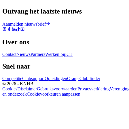
Ontvang het laatste nieuws
Aanmelden nieuwsbrief
Over ons
Contact
Nieuws
Partners
Werken bij
ICT
Snel naar
Competitie
Clubsupport
Opleidingen
Oranje
Club finder
© 2026 - KNHB
Cookies
Disclaimer
Gebruiksvoorwaarden
Privacyverklaring
Verenigin
en onderzoek
Cookievoorkeuren aanpassen