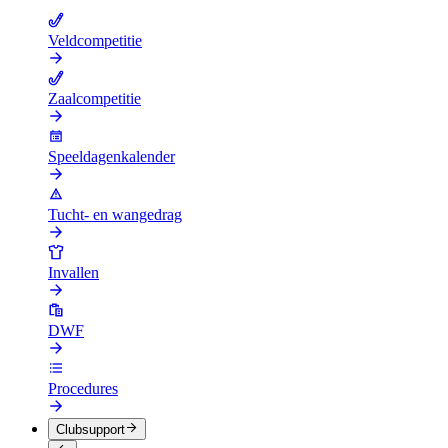
Veldcompetitie
Zaalcompetitie
Speeldagenkalender
Tucht- en wangedrag
Invallen
DWF
Procedures
Clubsupport