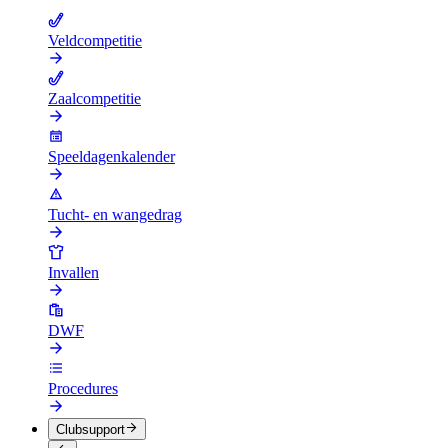
Veldcompetitie
Zaalcompetitie
Speeldagenkalender
Tucht- en wangedrag
Invallen
DWF
Procedures
Clubsupport