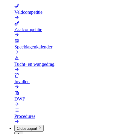
Veldcompetitie
Zaalcompetitie
Speeldagenkalender
Tucht- en wangedrag
Invallen
DWF
Procedures
Clubsupport