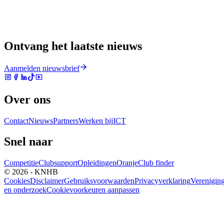
Ontvang het laatste nieuws
Aanmelden nieuwsbrief
Over ons
Contact
Nieuws
Partners
Werken bij
ICT
Snel naar
Competitie
Clubsupport
Opleidingen
Oranje
Club finder
© 2026 - KNHB
Cookies
Disclaimer
Gebruiksvoorwaarden
Privacyverklaring
Verenigin
en onderzoek
Cookievoorkeuren aanpassen