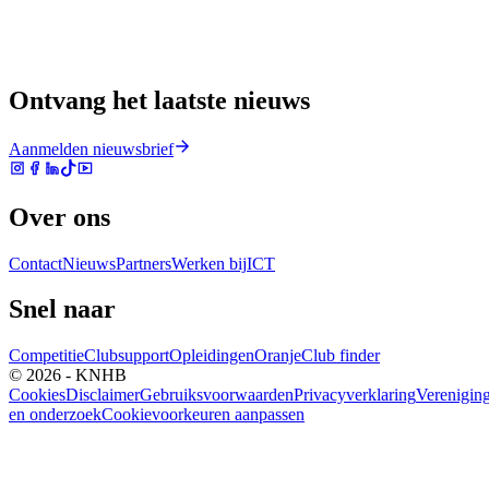
Ontvang het laatste nieuws
Aanmelden nieuwsbrief
Over ons
Contact
Nieuws
Partners
Werken bij
ICT
Snel naar
Competitie
Clubsupport
Opleidingen
Oranje
Club finder
© 2026 - KNHB
Cookies
Disclaimer
Gebruiksvoorwaarden
Privacyverklaring
Verenigin
en onderzoek
Cookievoorkeuren aanpassen