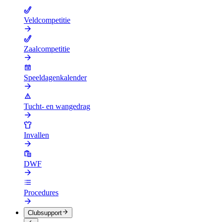
Veldcompetitie
Zaalcompetitie
Speeldagenkalender
Tucht- en wangedrag
Invallen
DWF
Procedures
Clubsupport