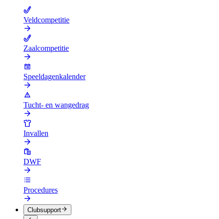
Veldcompetitie
Zaalcompetitie
Speeldagenkalender
Tucht- en wangedrag
Invallen
DWF
Procedures
Clubsupport