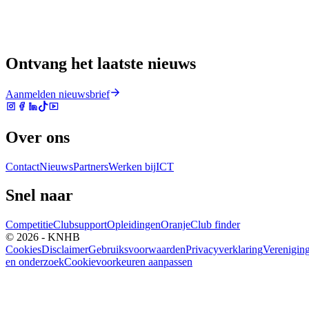
Ontvang het laatste nieuws
Aanmelden nieuwsbrief
Over ons
Contact
Nieuws
Partners
Werken bij
ICT
Snel naar
Competitie
Clubsupport
Opleidingen
Oranje
Club finder
© 2026 - KNHB
Cookies
Disclaimer
Gebruiksvoorwaarden
Privacyverklaring
Verenigin
en onderzoek
Cookievoorkeuren aanpassen