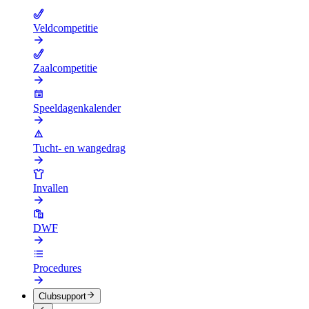
Veldcompetitie
Zaalcompetitie
Speeldagenkalender
Tucht- en wangedrag
Invallen
DWF
Procedures
Clubsupport