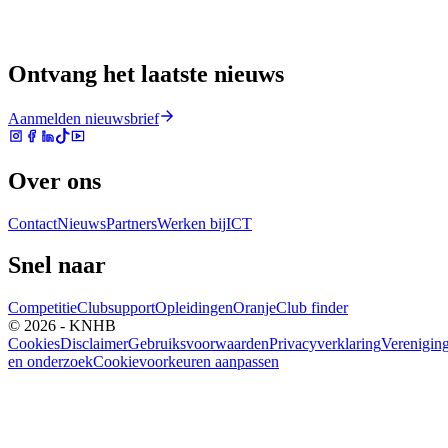
Ontvang het laatste nieuws
Aanmelden nieuwsbrief
Over ons
Contact
Nieuws
Partners
Werken bij
ICT
Snel naar
Competitie
Clubsupport
Opleidingen
Oranje
Club finder
© 2026 - KNHB
Cookies
Disclaimer
Gebruiksvoorwaarden
Privacyverklaring
Verenigin
en onderzoek
Cookievoorkeuren aanpassen