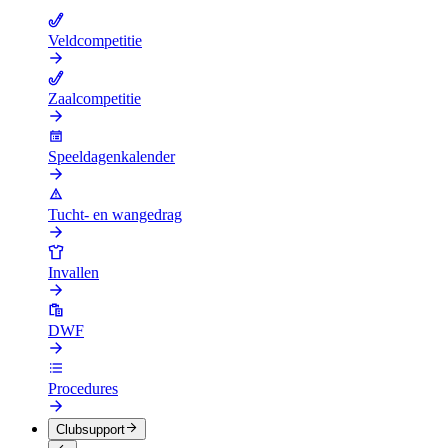
Veldcompetitie
Zaalcompetitie
Speeldagenkalender
Tucht- en wangedrag
Invallen
DWF
Procedures
Clubsupport