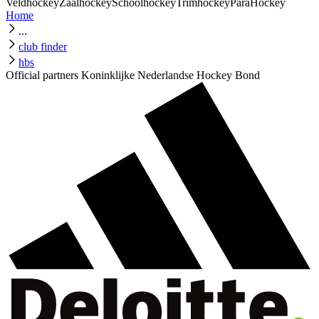
Veldhockey
Zaalhockey
Schoolhockey
Trimhockey
ParaHockey
Home
...
club finder
hbs
Official partners Koninklijke Nederlandse Hockey Bond