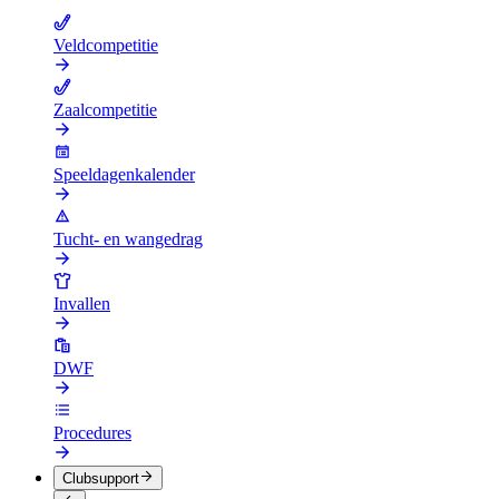
Veldcompetitie
Zaalcompetitie
Speeldagenkalender
Tucht- en wangedrag
Invallen
DWF
Procedures
Clubsupport