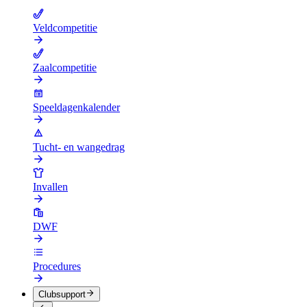
Veldcompetitie
Zaalcompetitie
Speeldagenkalender
Tucht- en wangedrag
Invallen
DWF
Procedures
Clubsupport