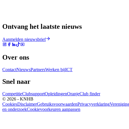
Ontvang het laatste nieuws
Aanmelden nieuwsbrief
Over ons
Contact
Nieuws
Partners
Werken bij
ICT
Snel naar
Competitie
Clubsupport
Opleidingen
Oranje
Club finder
© 2026 - KNHB
Cookies
Disclaimer
Gebruiksvoorwaarden
Privacyverklaring
Verenigin
en onderzoek
Cookievoorkeuren aanpassen