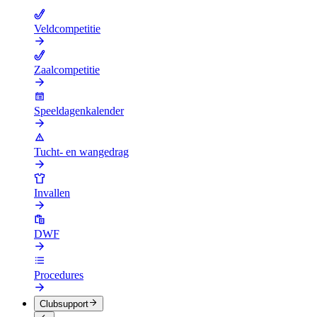
Veldcompetitie
Zaalcompetitie
Speeldagenkalender
Tucht- en wangedrag
Invallen
DWF
Procedures
Clubsupport