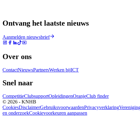
Ontvang het laatste nieuws
Aanmelden nieuwsbrief
Over ons
Contact
Nieuws
Partners
Werken bij
ICT
Snel naar
Competitie
Clubsupport
Opleidingen
Oranje
Club finder
© 2026 - KNHB
Cookies
Disclaimer
Gebruiksvoorwaarden
Privacyverklaring
Verenigin
en onderzoek
Cookievoorkeuren aanpassen